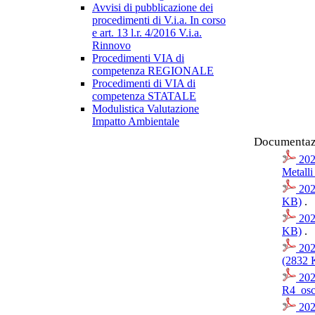
Avvisi di pubblicazione dei
procedimenti di V.i.a. In corso
e art. 13 l.r. 4/2016 V.i.a.
Rinnovo
Procedimenti VIA di
competenza REGIONALE
Procedimenti di VIA di
competenza STATALE
Modulistica Valutazione
Impatto Ambientale
Documentazi
202
Metall
202
KB)
.
202
KB)
.
202
(2832 
202
R4_osc
202