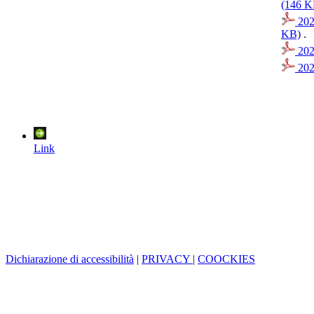
(146 K
202
KB)
.
202
202
Link
Dichiarazione di accessibilità
|
PRIVACY
|
COOCKIES